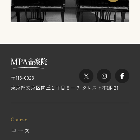
X
Instagram
Fac
〒113-0023
東京都文京区向丘２丁目８−７ クレスト本郷 B1
Course
コース