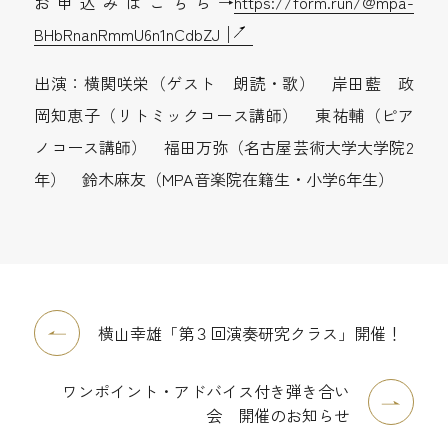
お申込みはこちら→
https://form.run/@mpa-
BHbRnanRmmU6n1nCdbZJ
出演：横関咲栄（ゲスト 朗読・歌） 岸田藍 政
岡知恵子（リトミックコース講師） 東祐輔（ピア
ノコース講師） 福田万弥（名古屋芸術大学大学院2
年） 鈴木麻友（MPA音楽院在籍生・小学6年生）
横山幸雄「第３回演奏研究クラス」開催！
ワンポイント・アドバイス付き弾き合い
会 開催のお知らせ