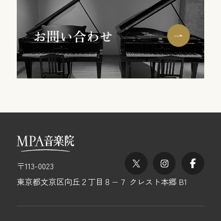
X
Instagram
Fac
〒113-0023
東京都文京区向丘２丁目８−７ クレスト本郷 B1