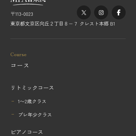
X
Instagram
Fac
〒113-0023
東京都文京区向丘２丁目８−７ クレスト本郷 B1
Course
コース
リトミックコース
1〜2歳クラス
プレ年少クラス
ピアノコース