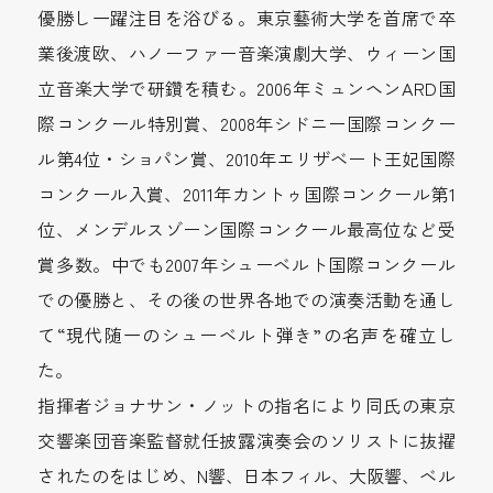
優勝し一躍注目を浴びる。東京藝術大学を首席で卒
業後渡欧、ハノーファー音楽演劇大学、ウィーン国
立音楽大学で研鑽を積む。2006年ミュンヘンARD国
際コンクール特別賞、2008年シドニー国際コンクー
ル第4位・ショパン賞、2010年エリザベート王妃国際
コンクール入賞、2011年カントゥ国際コンクール第1
位、メンデルスゾーン国際コンクール最高位など受
賞多数。中でも2007年シューベルト国際コンクール
での優勝と、その後の世界各地での演奏活動を通し
て“現代随一のシューベルト弾き”の名声を確立し
た。
指揮者ジョナサン・ノットの指名により同氏の東京
交響楽団音楽監督就任披露演奏会のソリストに抜擢
されたのをはじめ、N響、日本フィル、大阪響、ベル